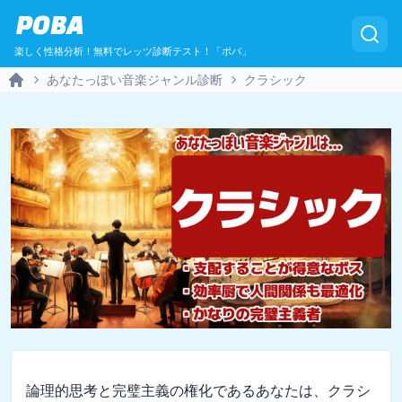
POBA
楽しく性格分析！無料でレッツ診断テスト！「ポバ」
あなたっぽい音楽ジャンル診断
クラシック
Home
論理的思考と完璧主義の権化であるあなたは、クラシ