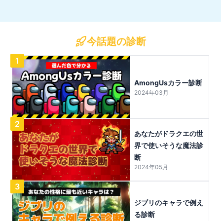
今話題の診断
1
AmongUsカラー診断
2024年03月
2
あなたがドラクエの世
界で使いそうな魔法診
断
2024年05月
3
ジブリのキャラで例え
る診断