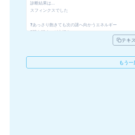
テキ
もう一