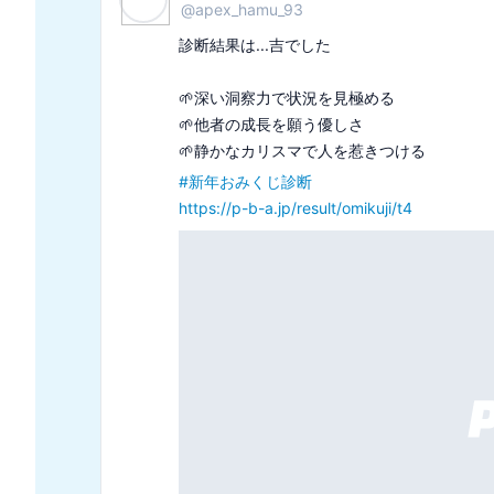
@
takumi_tech_no1
診断結果は...洗練されたツーリングバイクでした

🏍️人を見抜く洞察力の持ち主

🏍️他人の期待に応えようとしすぎる

#
あなたをバイクの種類で例えると診断
https://p-b-a.jp/result/bike/t4