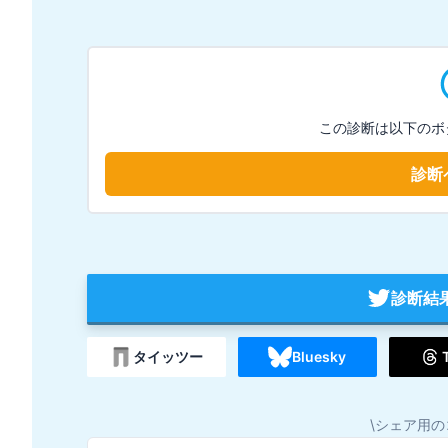
この診断は以下のボ
診断
診断結
タイッツー
Bluesky
\シェア用の