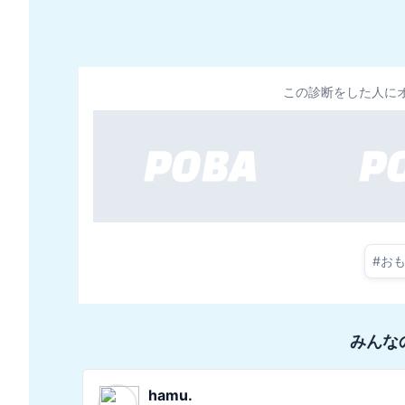
この診断をした人に
#
お
みんな
たくみ💻