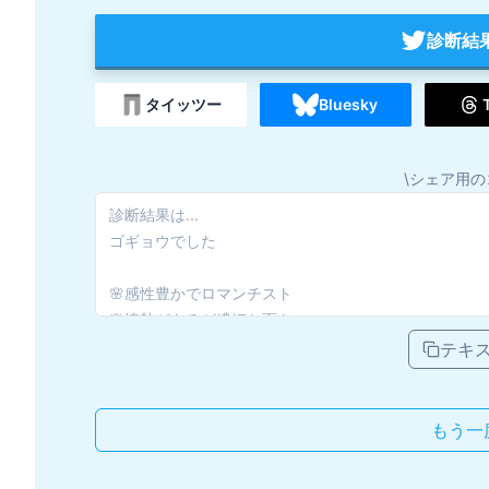
診断結
タイッツー
Bluesky
\シェア用の
テキ
もう一