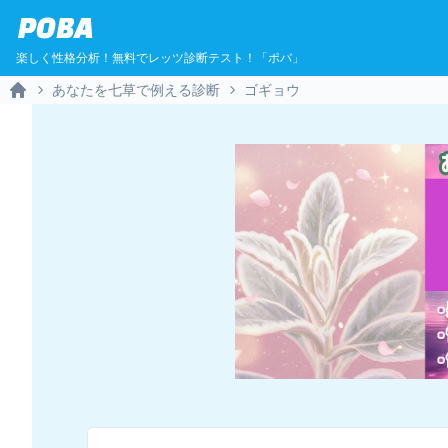
POBA
楽しく性格分析！無料でレッツ診断テスト！「ポバ」
あなたを七草で例える診断
ゴギョウ
Home