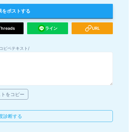
果をポストする
Threads
ライン
URL
コピペテキスト/
ストをコピー
度診断する