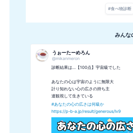
#
食べ物診断
みんな
うぉーたーめろん
@
mikanmeron
診断結果は...【100点】宇宙級でした

あなたの心は宇宙のように無限大

計り知れない心の広さの持ち主

#
あなたの心の広さは何級か
https://p-b-a.jp/result/generous/lv9