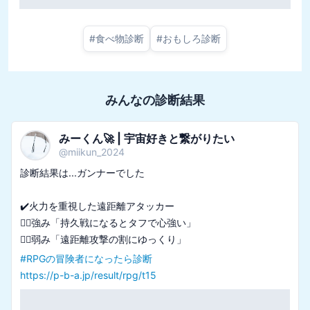
#
食べ物診断
#
おもしろ診断
みんなの診断結果
みーくん🚀 | 宇宙好きと繋がりたい
@
miikun_2024
診断結果は...ガンナーでした

✔️火力を重視した遠距離アタッカー

🙆‍♀️強み「持久戦になるとタフで心強い」

#
RPGの冒険者になったら診断
https://p-b-a.jp/result/rpg/t15