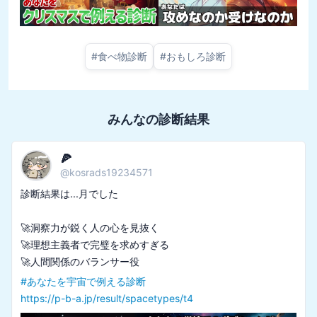
#
食べ物診断
#
おもしろ診断
みんなの診断結果
🍕
@
kosrads19234571
診断結果は...月でした

🚀洞察力が鋭く人の心を見抜く

🚀理想主義者で完璧を求めすぎる

#
あなたを宇宙で例える診断
https://p-b-a.jp/result/spacetypes/t4