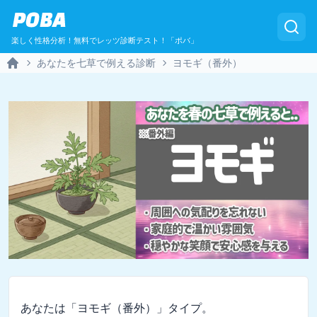
POBA
楽しく性格分析！無料でレッツ診断テスト！「ポバ」
あなたを七草で例える診断
ヨモギ（番外）
Home
あなたは「ヨモギ（番外）」タイプ。
