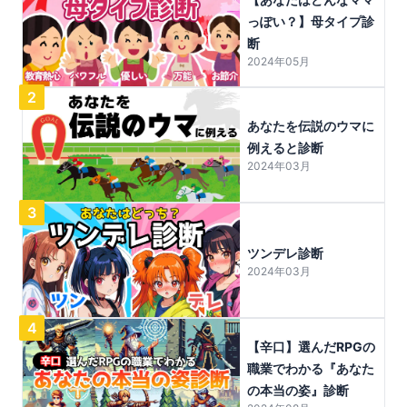
っぽい？】母タイプ診
断
2024年05月
2
あなたを伝説のウマに
例えると診断
2024年03月
3
ツンデレ診断
2024年03月
4
【辛口】選んだRPGの
職業でわかる『あなた
の本当の姿』診断