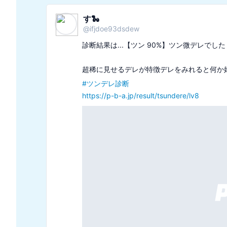
まろ
@
ldwjiqwfjiq
診断結果は...オウサマペンギンでした

🧊強そうなオーラを放っている

🧊軍団を指揮するのが似合ってる

#
あなたを北極の動物で例える診断
https://p-b-a.jp/result/npole/t2