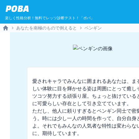
POBA
楽しく性格分析！無料でレッツ診断テスト！「ポバ」
あなたを南極のもので例えると
ペンギン
Home
愛されキャラでみんなに囲まれるあなたは、ま
しい体験に目を輝かせる姿は周囲にとって癒し
ツコツ努力する頑張り屋。ちょっと抜けている
に可愛らしい存在として引き立てています。  

ただし、他人に頼りすぎるとペンギン同士で密
う。時には少し一人の時間を作って、自分自身
よ。それでもみんなの人気者な特性は変わらない
に、期待しています。