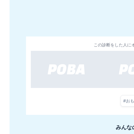
この診断をした人に
#
お
みんな