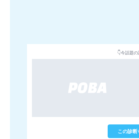
👇今話題の
この診断