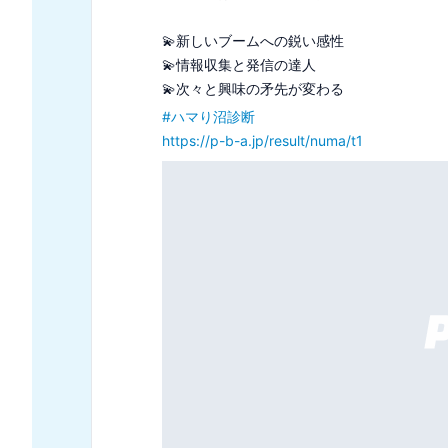
🍨明るく社交的

🍨レモンのようなさわやかさ

#
あなたっぽいジェラートの味診断
https://p-b-a.jp/result/gelato/t7