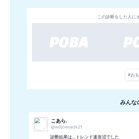
この診断をした人に
#
お
みんな
たくみ💻
@
takumi_tech_no1
診断結果は...レモンでした
