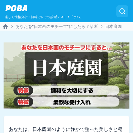
POBA
楽しく性格分析！無料でレッツ診断テスト！「ポバ」
あなたを“日本画のモチーフ”にしたら？診断
日本庭園
Home
あなたは、日本庭園のように静かで整った美しさと穏