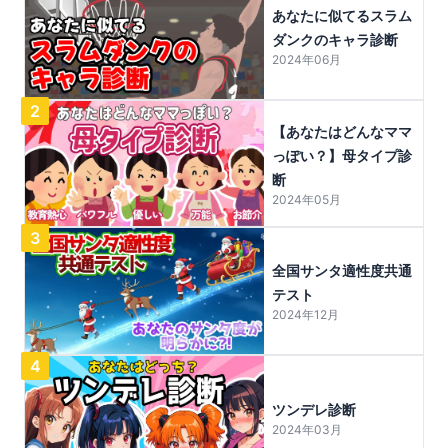
あなたに似てるスラム
ダンクのキャラ診断
2024年06月
2
【あなたはどんなママ
っぽい？】母タイプ診
断
2024年05月
3
全国サンタ適性度共通
テスト
2024年12月
4
ツンデレ診断
2024年03月