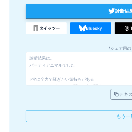
診断結
タイッツー
Bluesky
\シェア用の
テキ
もう一