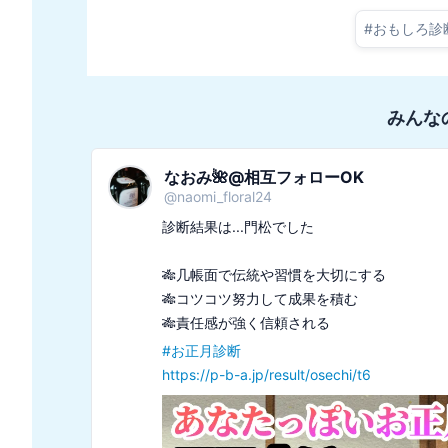
#
おもしろ診
みんな
なおみ🌺@相互フォローOK
@
naomi_floral24
診断結果は...門松でした

🎋几帳面で伝統や習慣を大切にする

🎋コツコツ努力して成果を積む

#
お正月診断
https://p-b-a.jp/result/osechi/t6