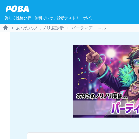
POBA
楽しく性格分析！無料でレッツ診断テスト！「ポバ」
あなたのノリノリ度診断
パーティアニマル
Home