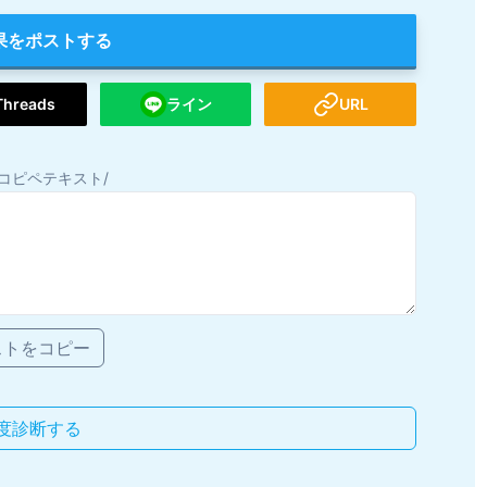
果をポストする
Threads
ライン
URL
コピペテキスト/
ストをコピー
度診断する