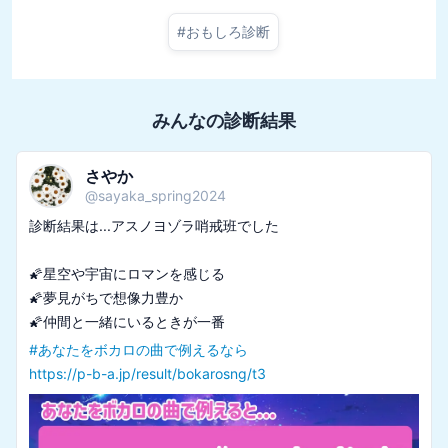
#
おもしろ診断
みんなの診断結果
さやか
@
sayaka_spring2024
診断結果は...アスノヨゾラ哨戒班でした

🌠星空や宇宙にロマンを感じる

🌠夢見がちで想像力豊か

#
あなたをボカロの曲で例えるなら
https://p-b-a.jp/result/bokarosng/t3