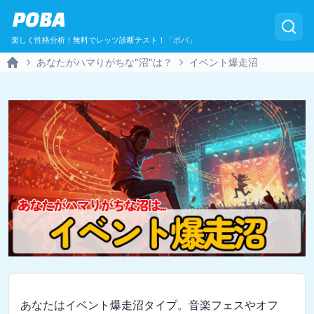
POBA
楽しく性格分析！無料でレッツ診断テスト！「ポバ」
あなたがハマりがちな“沼”は？
イベント爆走沼
Home
あなたはイベント爆走沼タイプ。音楽フェスやオフ