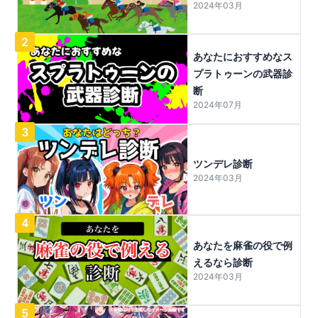
2024年03月
2
あなたにおすすめなス
プラトゥーンの武器診
断
2024年07月
3
ツンデレ診断
2024年03月
4
あなたを麻雀の役で例
えるなら診断
2024年03月
5