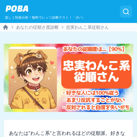
POBA
楽しく性格分析！無料でレッツ診断テスト！「ポバ」
あなたの従順さ度診断
忠実わんこ系従順さん
Home
あなたは“わんこ系”と言われるほどの従順派。好きな