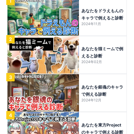
1
あなたをドラえもんの
キャラで例えると診断
2024年11月
2
あなたを猫ミームで例
えると診断
2024年02月
3
あなたを銀魂のキャラ
で例える診断
2024年12月
4
あなたを東方Project
のキャラで例える診断