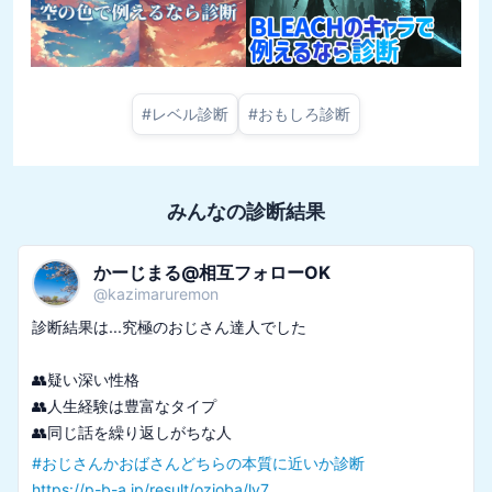
#
レベル診断
#
おもしろ診断
みんなの診断結果
かーじまる@相互フォローOK
@
kazimaruremon
診断結果は...究極のおじさん達人でした

👥疑い深い性格

👥人生経験は豊富なタイプ

#
おじさんかおばさんどちらの本質に近いか診断
https://p-b-a.jp/result/ozioba/lv7