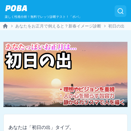
POBA
楽しく性格分析！無料でレッツ診断テスト！「ポバ」
あなたをお正月で例えると？新春イメージ診断
初日の出
Home
あなたは「初日の出」タイプ。
