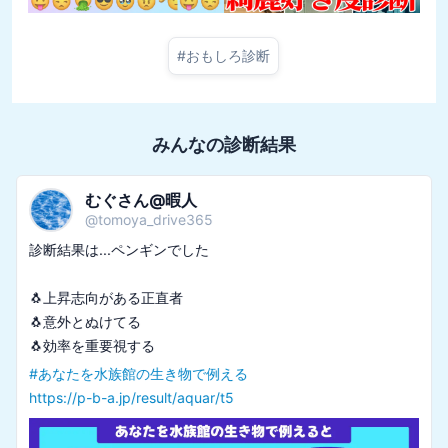
#
おもしろ診断
みんなの診断結果
むぐさん@暇人
@
tomoya_drive365
診断結果は...ペンギンでした

🐧上昇志向がある正直者

🐧意外とぬけてる

#
あなたを水族館の生き物で例える
https://p-b-a.jp/result/aquar/t5