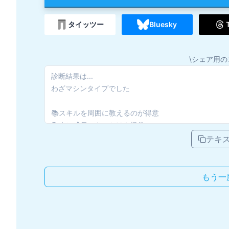
タイッツー
Bluesky
\シェア用の
テキ
もう一