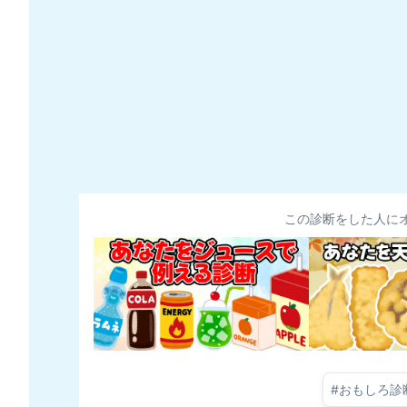
この診断をした人に
#
おもしろ診