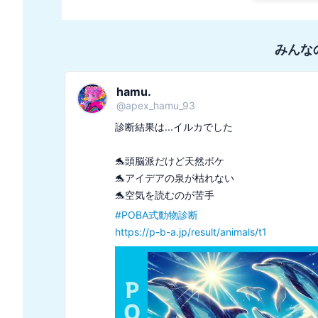
みんな
hamu.
@
apex_hamu_93
診断結果は...イルカでした

🐬頭脳派だけど天然ボケ

🐬アイデアの泉が枯れない

#
POBA式動物診断
https://p-b-a.jp/result/animals/t1