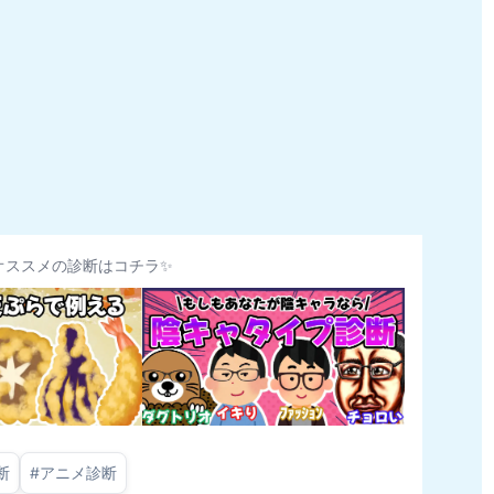
オススメの診断はコチラ✨
断
#
アニメ診断