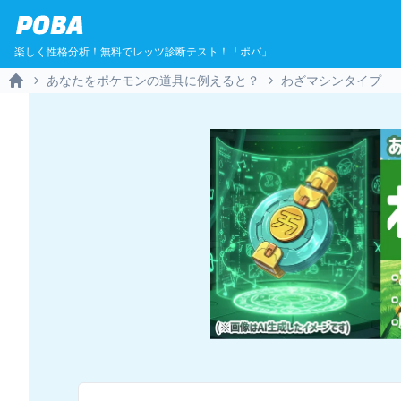
POBA
楽しく性格分析！無料でレッツ診断テスト！「ポバ」
あなたをポケモンの道具に例えると？
わざマシンタイプ
Home