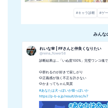
#
キャラ診断
#
ゲ
みんな
れいな🌸 | FFさんと仲良くなりたい
@
reina_flower58
診断結果は...「いぬ度100%」⁨⁩完璧ワンコ魂で
🐶群れるのが好きで寂しがり

🐶正義感が強く不正を許さない

#
あなたは犬っぽいか猫っぽいか
https://p-b-a.jp/result/dvsc/lv7