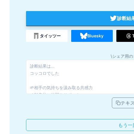
診断結
タイッツー
Bluesky
\シェア用の
テキ
もう一