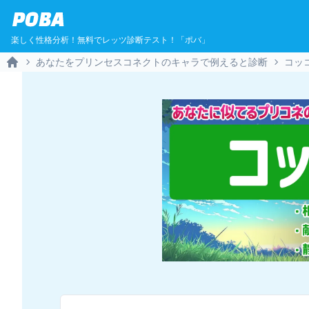
POBA
楽しく性格分析！無料でレッツ診断テスト！「ポバ」
あなたをプリンセスコネクトのキャラで例えると診断
コッ
Home