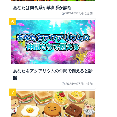
あなたは肉食系か草食系か診断
2024年07月
に追加
6
あなたをアクアリウムの仲間で例えると診
断
2024年07月
に追加
7