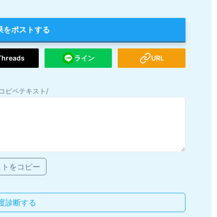
果をポストする
Threads
ライン
URL
コピペテキスト/
ストをコピー
度診断する