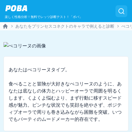
POBA
楽しく性格分析！無料でレッツ診断テスト！「ポバ」
あなたをプリンセスコネクトのキャラで例えると診断
ぺコ
Home
あなたはぺコリーヌタイプ。

食べることと冒険が大好きなぺコリーヌのように、あ
なたは底なしの体力とハッピーオーラで周囲を明るく
します。くよくよ悩むより、まず行動に移すスピード
感が魅力。ピンチな状況でも笑顔を絶やさず、ポジテ
ィブオーラで周りも巻き込みながら困難を突破。いつ
でもパーティのムードメーカー的存在です。