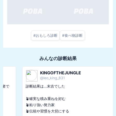
#
おもしろ診断
#
食べ物診断
みんなの診断結果
KINGOFTHEJUNGLE
@
leo_king_831
診断結果は...末吉でした

🪴確実な積み重ねを好む

🪴粘り強い努力家
