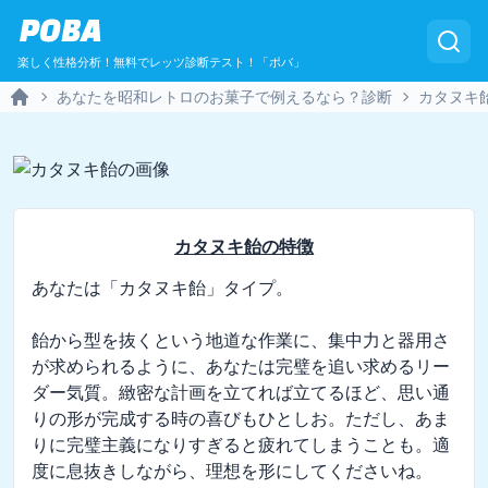
POBA
楽しく性格分析！無料でレッツ診断テスト！「ポバ」
あなたを昭和レトロのお菓子で例えるなら？診断
カタヌキ
Home
カタヌキ飴
の特徴
あなたは「カタヌキ飴」タイプ。

飴から型を抜くという地道な作業に、集中力と器用さ
が求められるように、あなたは完璧を追い求めるリー
ダー気質。緻密な計画を立てれば立てるほど、思い通
りの形が完成する時の喜びもひとしお。ただし、あま
りに完璧主義になりすぎると疲れてしまうことも。適
度に息抜きしながら、理想を形にしてくださいね。