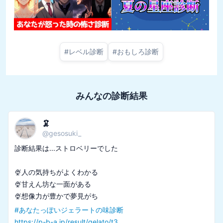
#
レベル診断
#
おもしろ診断
みんなの診断結果
🦑
@
gesosuki_
診断結果は...ストロベリーでした

🍨人の気持ちがよくわかる

🍨甘えん坊な一面がある

#
あなたっぽいジェラートの味診断
https://p-b-a.jp/result/gelato/t3