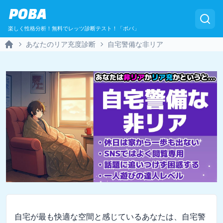
POBA
楽しく性格分析！無料でレッツ診断テスト！「ポバ」
あなたのリア充度診断
自宅警備な非リア
Home
自宅が最も快適な空間と感じているあなたは、自宅警