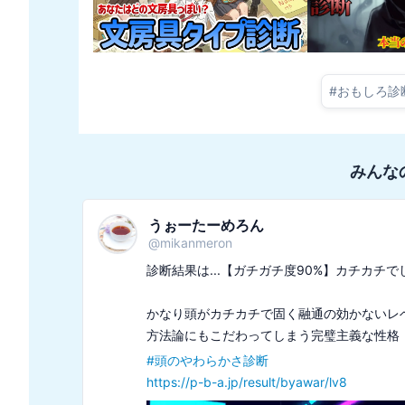
#
おもしろ診
みんな
うぉーたーめろん
@
mikanmeron
診断結果は...【ガチガチ度90%】カチカチでし
かなり頭がカチカチで固く融通の効かないレベ
#
頭のやわらかさ診断
https://p-b-a.jp/result/byawar/lv8