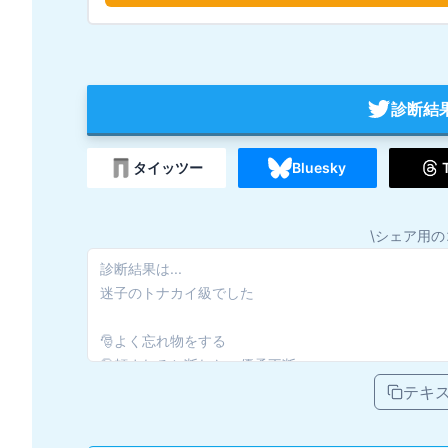
診断結
タイッツー
Bluesky
\シェア用の
テキ