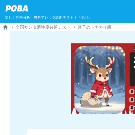
POBA
楽しく性格分析！無料でレッツ診断テスト！「ポバ」
全国サンタ適性度共通テスト
迷子のトナカイ級
Home