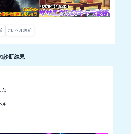
断
#
レベル診断
の診断結果
た

ル
