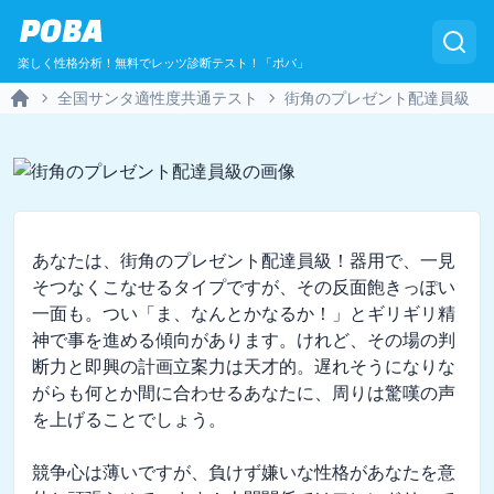
POBA
楽しく性格分析！無料でレッツ診断テスト！「ポバ」
全国サンタ適性度共通テスト
街角のプレゼント配達員級
Home
あなたは、街角のプレゼント配達員級！器用で、一見
そつなくこなせるタイプですが、その反面飽きっぽい
一面も。つい「ま、なんとかなるか！」とギリギリ精
神で事を進める傾向があります。けれど、その場の判
断力と即興の計画立案力は天才的。遅れそうになりな
がらも何とか間に合わせるあなたに、周りは驚嘆の声
を上げることでしょう。

競争心は薄いですが、負けず嫌いな性格があなたを意