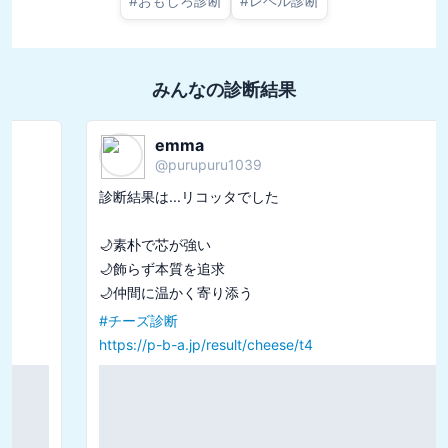
#
おもしろ診断
#
レベル診断
みんなの診断結果
emma
@
purupuru1039
診断結果は...リコッタでした

🌙素朴で芯が強い

🌙飾らず本質を追求

#
チーズ診断
https://p-b-a.jp/result/cheese/t4