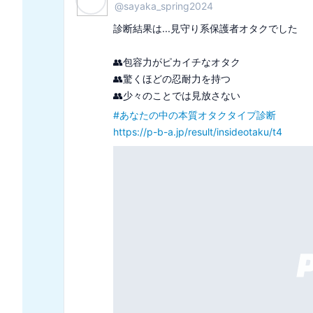
@
masa_pisu_idol
診断結果は...金色でした

・ファッションセンスがある

・芸能人みたいな雰囲気がある

#
あなたっぽい髪色診断
https://p-b-a.jp/result/hairclr/t7