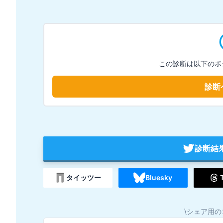
この診断は以下のボ
診断
診断結
タイッツー
Bluesky
\シェア用の