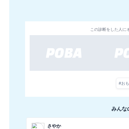
この診断をした人に
#
お
みんな
まさぴす