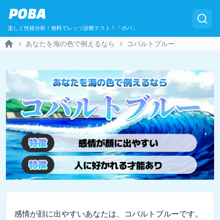
POBA
楽しく性格分析！無料でレッツ診断テスト！「ポバ」
あなたを海の色で例えるなら
コバルトブルー
Home
感情が顔に出やすいあなたは、コバルトブルーです。