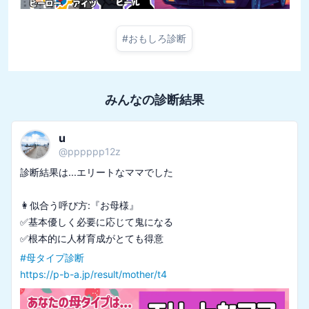
#
おもしろ診断
みんなの診断結果
u
@
pppppp12z
診断結果は...エリートなママでした

👩似合う呼び方:『お母様』

✅基本優しく必要に応じて鬼になる

#
母タイプ診断
https://p-b-a.jp/result/mother/t4