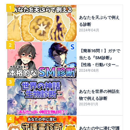
1
あなたを天ぷらで例え
る診断
2024年04月
2
【簡単16問！】ガチで
当たる『SM診断』
【性格・行動パターン
2024年08月
から分析】
3
あなたを世界の神話生
物で例える診断
2025年01月
4
あなたの中に潜む守護