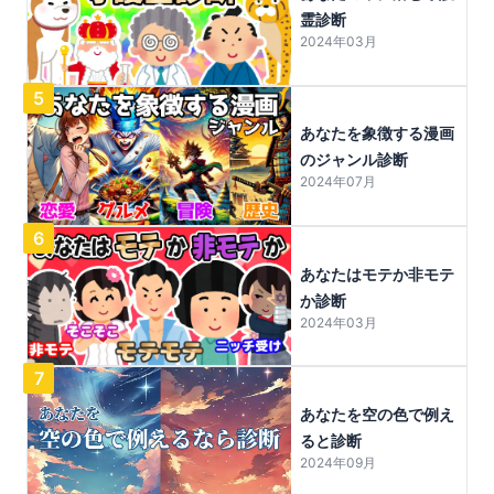
霊診断
2024年03月
5
あなたを象徴する漫画
のジャンル診断
2024年07月
6
あなたはモテか非モテ
か診断
2024年03月
7
あなたを空の色で例え
ると診断
2024年09月