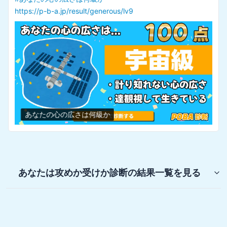
https://p-b-a.jp/result/generous/lv9
あなたの心の広さは何級か
あなたは攻めか受けか診断
の結果一覧を見る