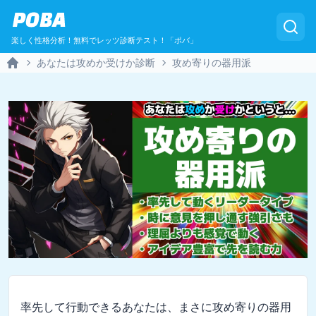
POBA
楽しく性格分析！無料でレッツ診断テスト！「ポバ」
あなたは攻めか受けか診断
攻め寄りの器用派
Home
率先して行動できるあなたは、まさに攻め寄りの器用