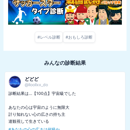
#
レベル診断
#
おもしろ診断
みんなの診断結果
どどど
@
lloollxx_do
診断結果は...【100点】宇宙級でした

あなたの心は宇宙のように無限大

計り知れない心の広さの持ち主

#
あなたの心の広さは何級か