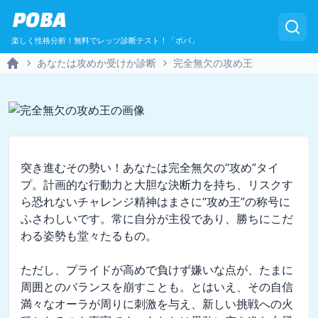
POBA
楽しく性格分析！無料でレッツ診断テスト！「ポバ」
あなたは攻めか受けか診断
完全無欠の攻め王
Home
突き進むその勢い！あなたは完全無欠の“攻め”タイ
プ。計画的な行動力と大胆な決断力を持ち、リスクす
ら恐れないチャレンジ精神はまさに“攻め王”の称号に
ふさわしいです。常に自分が主役であり、勝ちにこだ
わる姿勢も堂々たるもの。

ただし、プライドが高めで負けず嫌いな点が、たまに
周囲とのバランスを崩すことも。とはいえ、その自信
満々なオーラが周りに刺激を与え、新しい挑戦への火