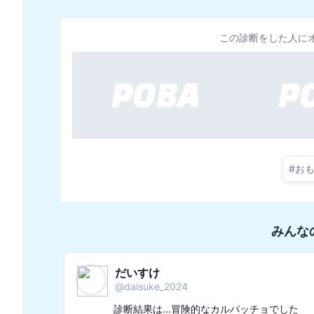
この診断をした人に
#
お
みんな
眠たがりのレモン
@
remon_onigiri24
診断結果は...ゴールドでした
