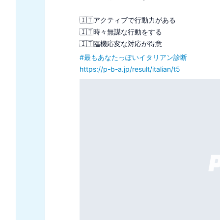
大胆派手なことを好むタイプ

意外と気まぐれでマイペース

#
あなたをキラキラで例える診断
https://p-b-a.jp/result/kirak/t5