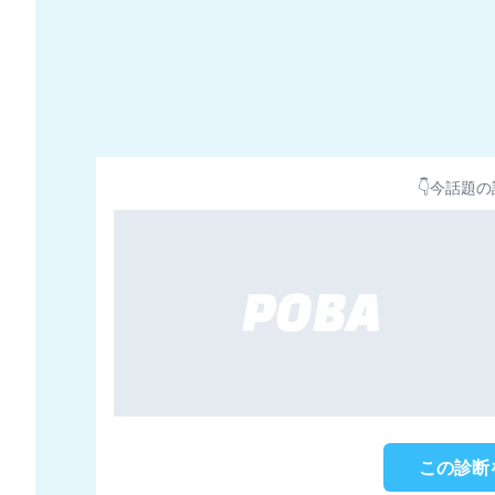
👇今話題の
この診断