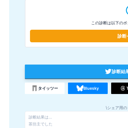
この診断は以下のボ
診断
診断結
タイッツー
Bluesky
\シェア用の