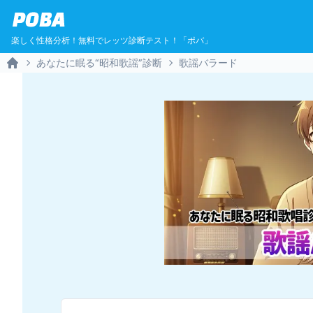
POBA
楽しく性格分析！無料でレッツ診断テスト！「ポバ」
あなたに眠る“昭和歌謡”診断
歌謡バラード
Home