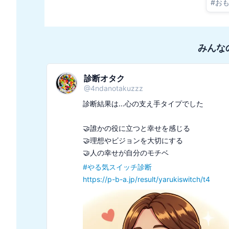
#
お
みんな
診断オタク
@
4ndanotakuzzz
診断結果は...心の支え手タイプでした

🤝誰かの役に立つと幸せを感じる

🤝理想やビジョンを大切にする

#
やる気スイッチ診断
https://p-b-a.jp/result/yarukiswitch/t4