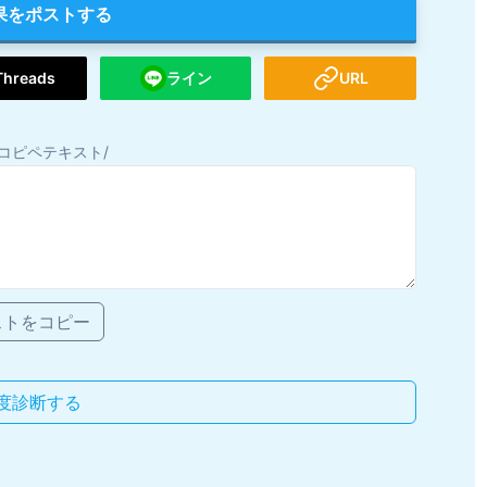
果をポストする
Threads
ライン
URL
コピペテキスト/
ストをコピー
度診断する