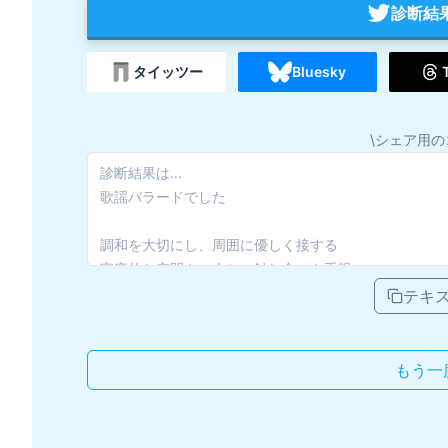
診断結
タイッツー
Bluesky
\シェア用の
テキ
もう一