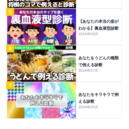
5
【あなたの本当の姿が
わかる】裏血液型診断
2024年06月
6
あなたをうどんの種類
で例える診断
2024年07月
7
あなたをキラキラで例
える診断
2024年05月