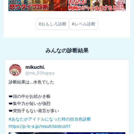
#
おもしろ診断
#
レベル診断
みんなの診断結果
mikuchi.
@
mk_93happy
診断結果は...水色でした

👑頭の中がお絵かき帳

👑集中力が短いが強烈

#
あなたがアイドルになった時の担当色診断
https://p-b-a.jp/result/idolcol/t1