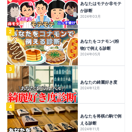
あなたはモテか非モテ
か診断
2024年03月
2
あなたをコナモン(粉
物)で例える診断
2024年05月
3
あなたの綺麗好き度
2024年12月
4
あなたを将棋の駒で例
える診断
2024年11月