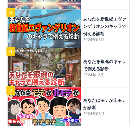
5
あなたを新世紀エヴァ
ンゲリオンのキャラで
例える診断
2024年06月
6
あなたを銀魂のキャラ
で例える診断
2024年12月
7
あなたはモテか非モテ
か診断
2024年03月