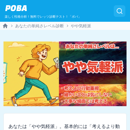
POBA
楽しく性格分析！無料でレッツ診断テスト！「ポバ」
あなたの単純さレベル診断
やや気軽派
Home
あなたは「やや気軽派」。基本的には「考えるより動