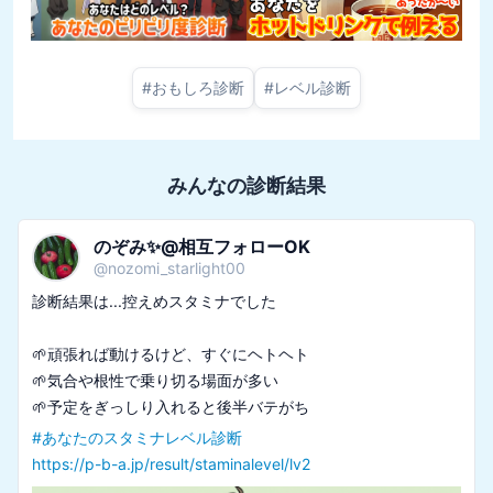
#
おもしろ診断
#
レベル診断
みんなの診断結果
のぞみ✨@相互フォローOK
@
nozomi_starlight00
診断結果は...控えめスタミナでした

🌱頑張れば動けるけど、すぐにヘトヘト

🌱気合や根性で乗り切る場面が多い

#
あなたのスタミナレベル診断
https://p-b-a.jp/result/staminalevel/lv2