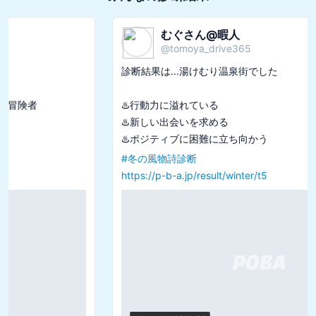
むぐさん@暇人
@
tomoya_drive365
診断結果は...湯けむり温泉街でした

♨️行動力に溢れている

♨️新しい出会いを求める

#
冬の風物詩診断
https://p-b-a.jp/result/winter/t5