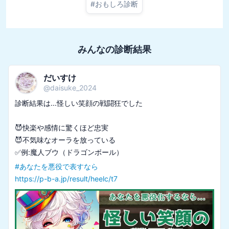
#
おもしろ診断
みんなの診断結果
だいすけ
@
daisuke_2024
診断結果は...怪しい笑顔の戦闘狂でした

😈快楽や感情に驚くほど忠実

😈不気味なオーラを放っている

#
あなたを悪役で表すなら
https://p-b-a.jp/result/heelc/t7