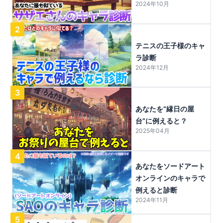
2024年10月
2
テニスの王子様のキャ
ラ診断
2024年12月
3
あなたを“縁日の屋
台”に例えると？
2025年04月
4
あなたをソードアート
オンラインのキャラで
例えると診断
2024年11月
5