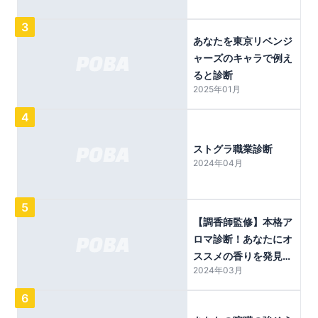
3
あなたを東京リベンジ
ャーズのキャラで例え
ると診断
2025年01月
4
ストグラ職業診断
2024年04月
5
【調香師監修】本格ア
ロマ診断！あなたにオ
ススメの香りを発見し
2024年03月
ます
6