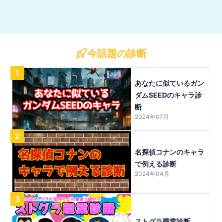
今話題の診断
1
あなたに似ているガン
ダムSEEDのキャラ診
断
2024年07月
2
名探偵コナンのキャラ
で例える診断
2024年04月
3
ストグラ職業診断