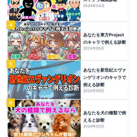
2024年04月
4
あなたを東方Project
のキャラで例える診断
2024年08月
5
あなたを新世紀エヴァ
ンゲリオンのキャラで
例える診断
2024年06月
6
あなたを犬の種類で例
えると診断
2024年05月