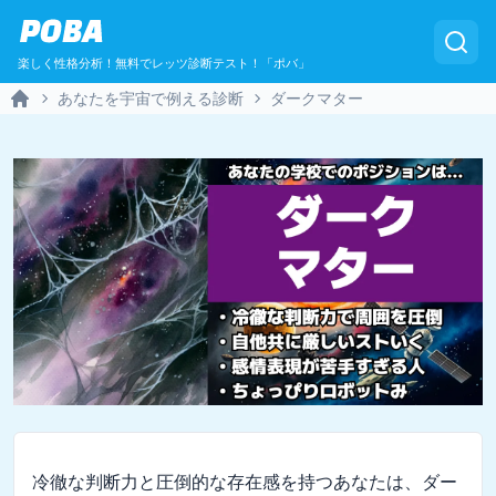
POBA
楽しく性格分析！無料でレッツ診断テスト！「ポバ」
あなたを宇宙で例える診断
ダークマター
Home
冷徹な判断力と圧倒的な存在感を持つあなたは、ダー