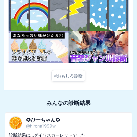
#
おもしろ診断
みんなの診断結果
🌻ひーちゃん🌻
@
hirona1999w
診断結果は...ダイワスカーレットでした
