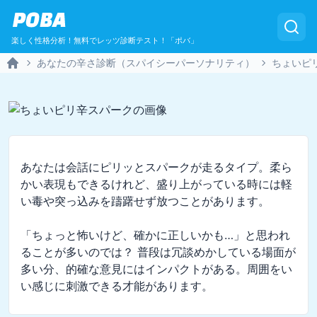
POBA
楽しく性格分析！無料でレッツ診断テスト！「ポバ」
あなたの辛さ診断（スパイシーパーソナリティ）
ちょいピ
Home
あなたは会話にピリッとスパークが走るタイプ。柔ら
かい表現もできるけれど、盛り上がっている時には軽
い毒や突っ込みを躊躇せず放つことがあります。

「ちょっと怖いけど、確かに正しいかも…」と思われ
ることが多いのでは？ 普段は冗談めかしている場面が
多い分、的確な意見にはインパクトがある。周囲をい
い感じに刺激できる才能があります。