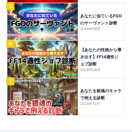
5
あなたに似ているFGO
のサーヴァント診断
2024年08月
6
【あなたの性格から導
き出す】FF14適性ジ
ョブ診断
2024年06月
7
あなたを銀魂のキャラ
で例える診断
2024年12月