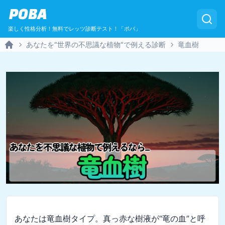
POBA
楽しく性格分析！無料でレッツ診断テスト！「ポバ」
あなたを“世界の不思議な植物”で例える診断
竜血樹
Home
あなたは竜血樹タイプ。真っ赤な樹液が“竜の血”と呼