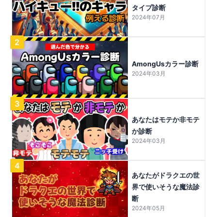
タイプ診断
2024年07月
2
AmongUsカラー診断
2024年03月
3
あなたはモテか非モテ
か診断
2024年03月
4
あなたがドラクエの世
界で使いそうな魔法診
断
2024年05月