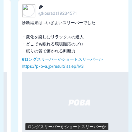
眠たがりのレモン
@
remon_onigiri24
診断結果は...信頼性の高いスタンダードバイクでした

🏍️責任感が強い実務家

🏍️几帳面で秩序を重んじる

#
あなたをバイクの種類で例えると診断
https://p-b-a.jp/result/bike/t6
あなたをバイクの種類で例えると診断