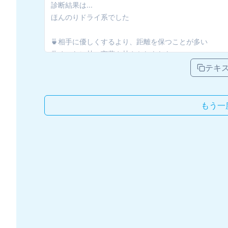
テキ
もう一