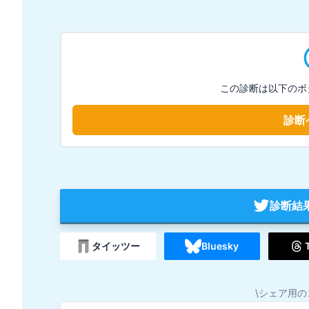
この診断は以下のボ
診断
診断結
タイッツー
Bluesky
\シェア用の