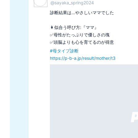
@
morimori2424
診断結果は...ほんのり工夫派でした

🕊実用性と工夫のバランス

🕊見た目も少し意識

#
あなたのプレゼント選び傾向
https://p-b-a.jp/result/giftstyle/lv3