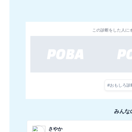
この診断をした人に
#
おもしろ診
みんな
もりもり