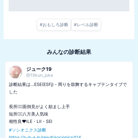
#
おもしろ診断
#
レベル診断
みんなの診断結果
ジューク19
@
19kun_juke
診断結果は...ESE(ESFj) - 周りを鼓舞するキャプテンタイプで
した

長所🙆‍♀️面倒見がよく励まし上手

短所🙅‍♀️八方美人気味

#
ソシオニクス診断
https://p-b-a.jp/result/socionics/t14