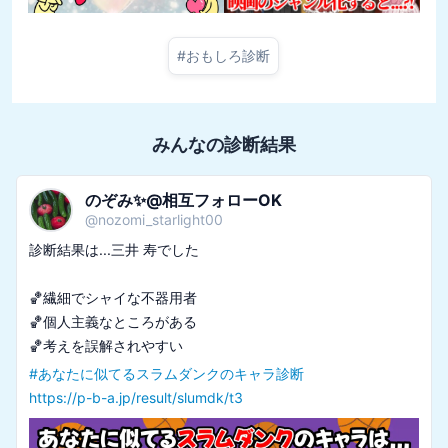
#
おもしろ診断
みんなの診断結果
のぞみ✨@相互フォローOK
@
nozomi_starlight00
診断結果は...三井 寿でした

🏀繊細でシャイな不器用者

🏀個人主義なところがある

#
あなたに似てるスラムダンクのキャラ診断
https://p-b-a.jp/result/slumdk/t3