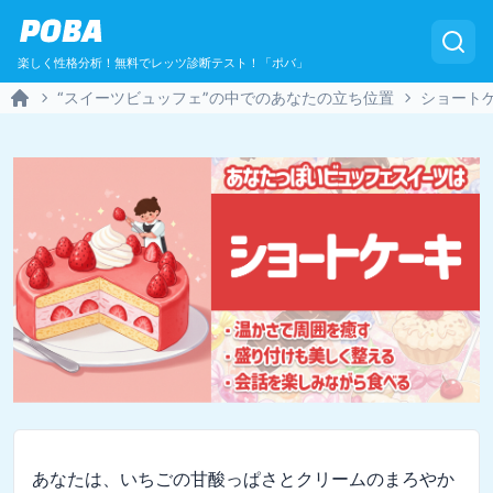
POBA
楽しく性格分析！無料でレッツ診断テスト！「ポバ」
“スイーツビュッフェ”の中でのあなたの立ち位置
ショート
Home
あなたは、いちごの甘酸っぱさとクリームのまろやか