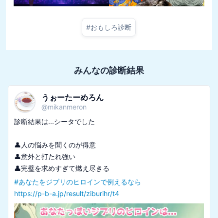
#
おもしろ診断
みんなの診断結果
うぉーたーめろん
@
mikanmeron
診断結果は...シータでした

👤人の悩みを聞くのが得意

👤意外と打たれ強い

#
あなたをジブリのヒロインで例えるなら
https://p-b-a.jp/result/ziburihr/t4