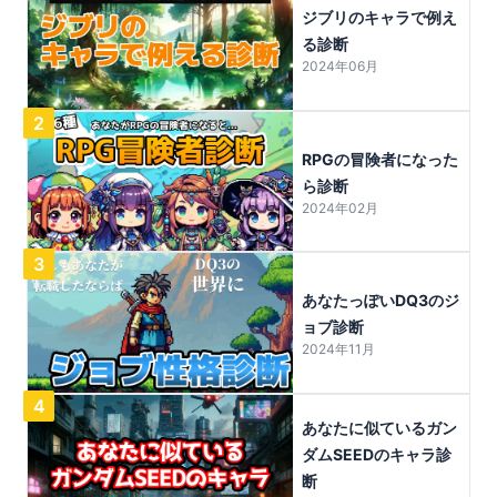
ジブリのキャラで例え
る診断
2024年06月
2
RPGの冒険者になった
ら診断
2024年02月
3
あなたっぽいDQ3のジ
ョブ診断
2024年11月
4
あなたに似ているガン
ダムSEEDのキャラ診
断