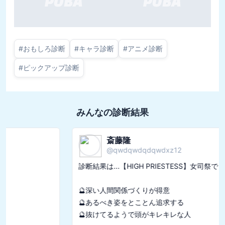
#
おもしろ診断
#
キャラ診断
#
アニメ診断
#
ピックアップ診断
みんなの診断結果
斎藤隆
@
qwdqwdqdqwdxz12
診断結果は...【HIGH PRIESTESS】女司祭でした

🔮深い人間関係づくりが得意

🔮あるべき姿をとことん追求する
