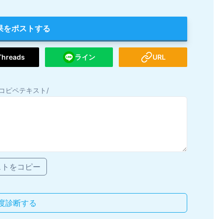
果をポストする
Threads
ライン
URL
コピペテキスト/
ストをコピー
度診断する