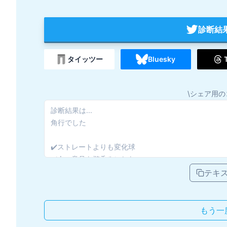
診断結
タイッツー
Bluesky
\シェア用の
テキ
もう一