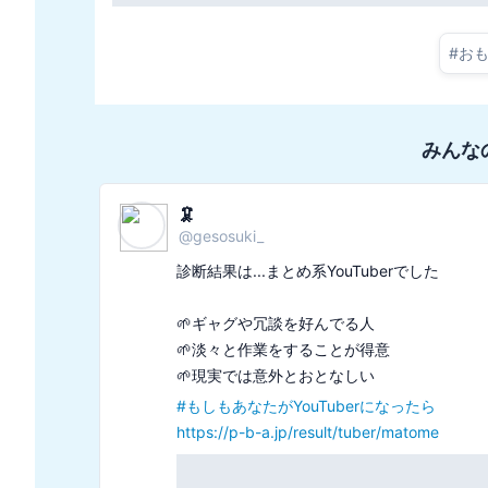
#
お
みんな
ジョジョ
@
fewfwf234fdsaf
診断結果は...隠れ自信家のフリでした

🌈表向きは謙虚でも内心自信あり

🌈立ち直りは早い

#
あなたの万能感レベル診断
https://p-b-a.jp/result/omnipotent/lv3