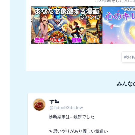
この診断をした人に
#
お
みんな
す🐍
@
ifjdoe93dsdew
診断結果は...鏡餅でした

🍡思いやりがあり優しい気遣い
