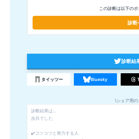
この診断は以下のボ
診断
診断結
タイッツー
Bluesky
\シェア用の