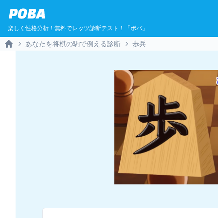
POBA
楽しく性格分析！無料でレッツ診断テスト！「ポバ」
あなたを将棋の駒で例える診断
歩兵
Home