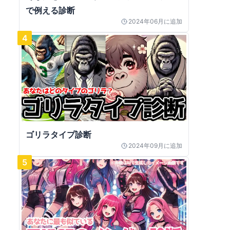
で例える診断
2024年06月
に追加
4
ゴリラタイプ診断
2024年09月
に追加
5