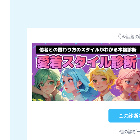
👇今話題の
この診断
他の診断