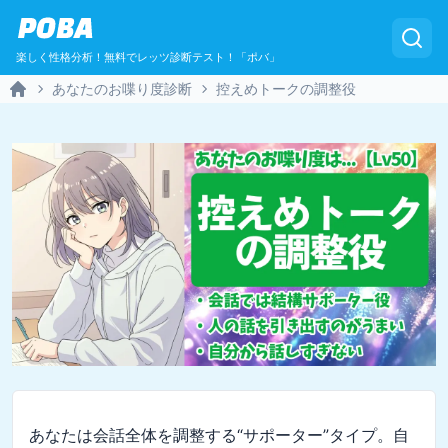
POBA
楽しく性格分析！無料でレッツ診断テスト！「ポバ」
あなたのお喋り度診断
控えめトークの調整役
Home
あなたは会話全体を調整する“サポーター”タイプ。自