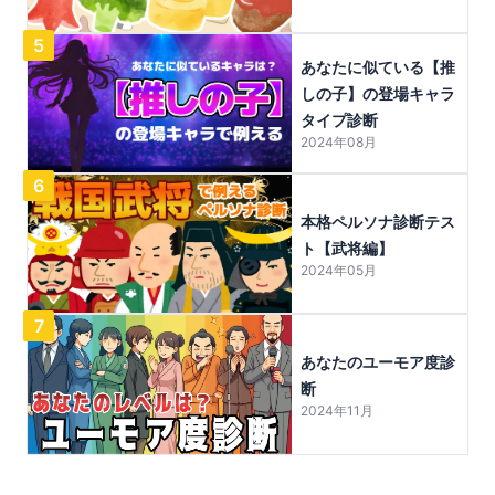
5
あなたに似ている【推
しの子】の登場キャラ
タイプ診断
2024年08月
6
本格ペルソナ診断テス
ト【武将編】
2024年05月
7
あなたのユーモア度診
断
2024年11月