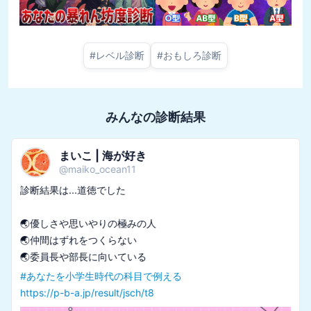
#
レベル診断
#
おもしろ診断
みんなの診断結果
まいこ | 海が好き
@
maiko_ocean11
診断結果は...道徳でした

🌏優しさや思いやりの極みの人

🌏仲間はずれをつくらない

#
あなたを小学生時代の科目で例える
https://p-b-a.jp/result/jsch/t8