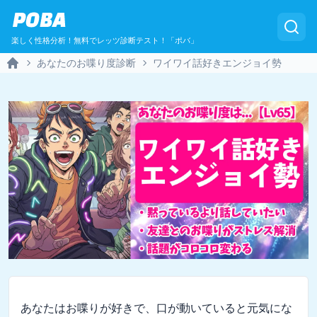
POBA
楽しく性格分析！無料でレッツ診断テスト！「ポバ」
あなたのお喋り度診断
ワイワイ話好きエンジョイ勢
Home
あなたはお喋りが好きで、口が動いていると元気にな