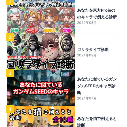
1
あなたを東方Project
のキャラで例える診断
2024年08月
2
ゴリラタイプ診断
2024年09月
3
あなたに似ているガン
ダムSEEDのキャラ診
断
2024年07月
4
あなたを猫で例えると
診断