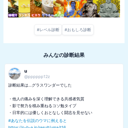
#
レベル診断
#
おもしろ診断
みんなの診断結果
u
@
pppppp12z
診断結果は...グラスワンダーでした

・他人の痛みを深く理解できる共感者気質

・影で努力を積み重ねるコソ勉タイプ

#
あなたを伝説のウマに例えると
https://p-b-a.jp/result/uma/t16