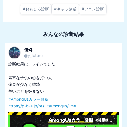
#
おもしろ診断
#
キャラ診断
#
アニメ診断
みんなの診断結果
優斗
@
y_future
診断結果は...ライムでした

素直な子供の心を持つ人

偏見が少なく純粋

#
AmongUsカラー診断
https://p-b-a.jp/result/amongus/lime