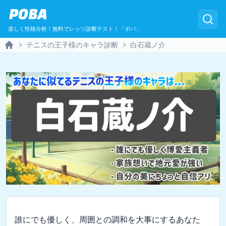
POBA
楽しく性格分析！無料でレッツ診断テスト！「ポバ」
テニスの王子様のキャラ診断
白石蔵ノ介
Home
誰にでも優しく、周囲との調和を大事にするあなた