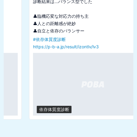
診断結果は...バランス型でした

👤臨機応変な対応力の持ち主

👤人との距離感が絶妙

#
依存体質度診断
https://p-b-a.jp/result/izontlv/lv3
依存体質度診断