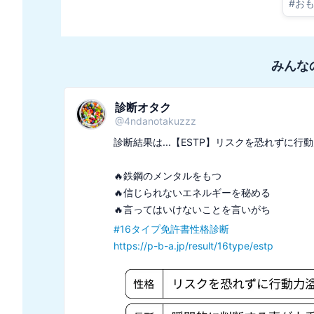
#
お
みんな
診断オタク
@
4ndanotakuzzz
診断結果は...【ESTP】リスクを恐れずに行
🔥鉄鋼のメンタルをもつ

🔥信じられないエネルギーを秘める

#
16タイプ免許書性格診断
https://p-b-a.jp/result/16type/estp