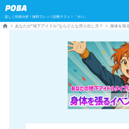
POBA
楽しく性格分析！無料でレッツ診断テスト！「ポバ」
あなたが“地下アイドル”ならどんな売り出し方？
身体を張
Home