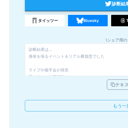
診断結
タイッツー
Bluesky
\シェア用の
テキ
もう一