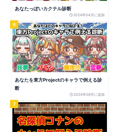
あなたっぽいカクテル診断
2024年04月
に追加
6
あなたを東方Projectのキャラで例える診
断
2024年08月
に追加
7