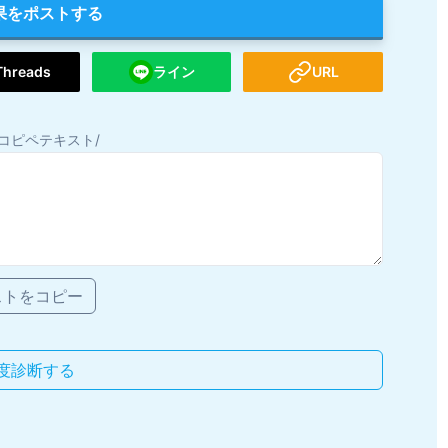
果をポストする
Threads
ライン
URL
コピペテキスト/
ストをコピー
度診断する