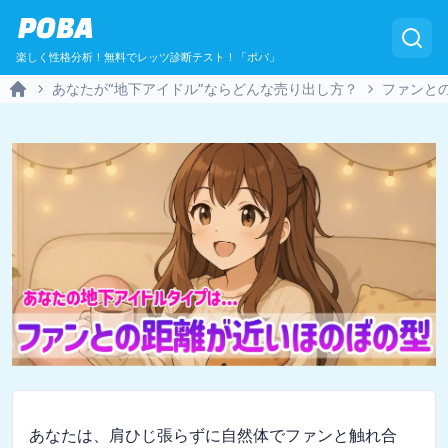
POBA
楽しく性格分析！無料でレッツ診断テスト！「ポバ」
あなたが“地下アイドル”ならどんな売り出し方？
ファンと
Home
あなたは、肩ひじ張らずに自然体でファンと触れ合