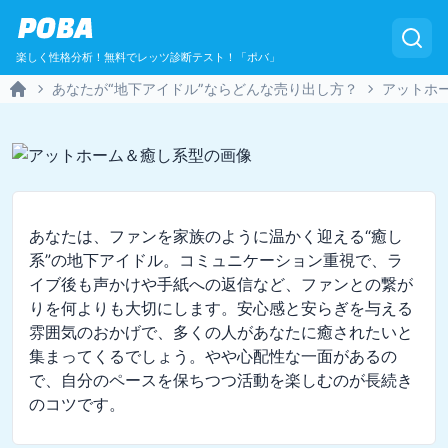
POBA
楽しく性格分析！無料でレッツ診断テスト！「ポバ」
あなたが“地下アイドル”ならどんな売り出し方？
アットホ
Home
あなたは、ファンを家族のように温かく迎える“癒し
系”の地下アイドル。コミュニケーション重視で、ラ
イブ後も声かけや手紙への返信など、ファンとの繋が
りを何よりも大切にします。安心感と安らぎを与える
雰囲気のおかげで、多くの人があなたに癒されたいと
集まってくるでしょう。やや心配性な一面があるの
で、自分のペースを保ちつつ活動を楽しむのが長続き
のコツです。