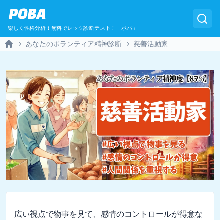
POBA
楽しく性格分析！無料でレッツ診断テスト！「ポバ」
あなたのボランティア精神診断
慈善活動家
Home
広い視点で物事を見て、感情のコントロールが得意な