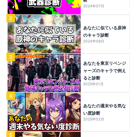
2024年07月
2
あなたに似ている原神
のキャラ診断
2024年08月
3
あなたを東京リベンジ
ャーズのキャラで例え
ると診断
2025年01月
4
あなたの週末やる気な
い度診断
2025年03月
5