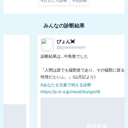
#
おもしろ診断
#
色診断
みんなの診断結果
ぴょん💓
@
pyoooooooon
診断結果は...中島敦でした

『人間は誰でも猛獸使であり、その猛獸に當るのが、各人の
#
あなたを文豪で例える診断
https://p-b-a.jp/result/bungo/t6