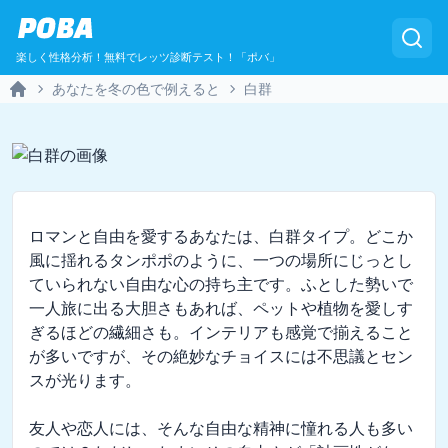
POBA
楽しく性格分析！無料でレッツ診断テスト！「ポバ」
あなたを冬の色で例えると
白群
Home
ロマンと自由を愛するあなたは、白群タイプ。どこか
風に揺れるタンポポのように、一つの場所にじっとし
ていられない自由な心の持ち主です。ふとした勢いで
一人旅に出る大胆さもあれば、ペットや植物を愛しす
ぎるほどの繊細さも。インテリアも感覚で揃えること
が多いですが、その絶妙なチョイスには不思議とセン
スが光ります。

友人や恋人には、そんな自由な精神に憧れる人も多い